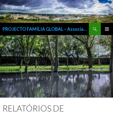
Procurar
PROJECTO FAMÍLIA GLOBAL – Associação Para a Inserção Sócio-Cultural e Profissional da Família, IPSS
SALTAR
MENU
PARA
PRIMÁR
O
CONTEÚDO
RELATÓRIOS DE