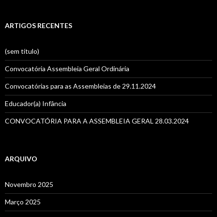
s
q
u
ARTIGOS RECENTES
i
s
a
(sem título)
r
p
Convocatória Assembleia Geral Ordinária
o
r
Convocatórias para as Assembleias de 29.11.2024
:
Educador(a) Infância
CONVOCATÓRIA PARA A ASSEMBLEIA GERAL 28.03.2024
ARQUIVO
Novembro 2025
Março 2025