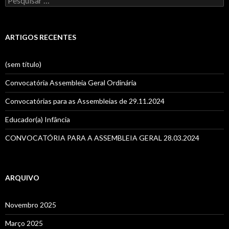
e
s
q
u
ARTIGOS RECENTES
i
s
a
(sem título)
r
p
Convocatória Assembleia Geral Ordinária
o
r
Convocatórias para as Assembleias de 29.11.2024
:
Educador(a) Infância
CONVOCATÓRIA PARA A ASSEMBLEIA GERAL 28.03.2024
ARQUIVO
Novembro 2025
Março 2025