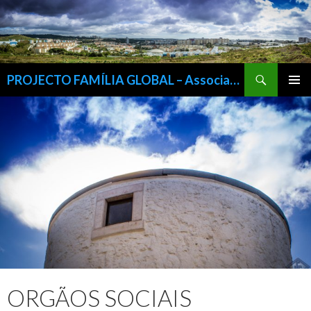
Procurar
PROJECTO FAMÍLIA GLOBAL – Associação Para a Inserção Sócio-Cultural e Profissional da Família, IPSS
SALTAR
MENU
PARA
PRIMÁR
O
CONTEÚDO
ORGÃOS SOCIAIS