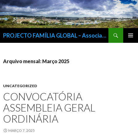
Procurar
PROJECTO FAMÍLIA GLOBAL – Associação Para a Inserção Sócio-Cultural e Profissional da Família, IPSS
SALTAR
MENU
PARA
PRIMÁR
O
CONTEÚDO
Arquivo mensal: Março 2025
UNCATEGORIZED
CONVOCATÓRIA
ASSEMBLEIA GERAL
ORDINÁRIA
MARÇO 7, 2025