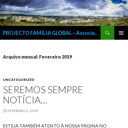
Procurar
PROJECTO FAMÍLIA GLOBAL – Associação Para a Inserção Sócio-Cultural e Profissional da Família, IPSS
SALTAR
MENU
PARA
PRIMÁR
O
CONTEÚDO
Arquivo mensal: Fevereiro 2019
UNCATEGORIZED
SEREMOS SEMPRE
NOTÍCIA…
FEVEREIRO 2, 2019
ESTEJA TAMBÉM ATENTO À NOSSA PÁGINA NO