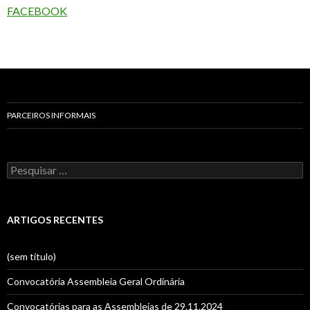
FACEBOOK
PARCEIROS INFORMAIS
P
e
s
q
u
ARTIGOS RECENTES
i
s
a
(sem título)
r
p
Convocatória Assembleia Geral Ordinária
o
r
Convocatórias para as Assembleias de 29.11.2024