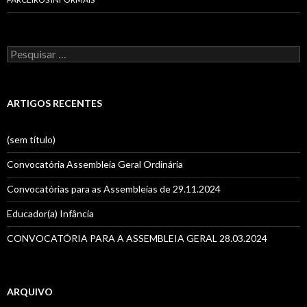
P
e
s
q
u
ARTIGOS RECENTES
i
s
a
(sem título)
r
p
Convocatória Assembleia Geral Ordinária
o
r
Convocatórias para as Assembleias de 29.11.2024
:
Educador(a) Infância
CONVOCATÓRIA PARA A ASSEMBLEIA GERAL 28.03.2024
ARQUIVO