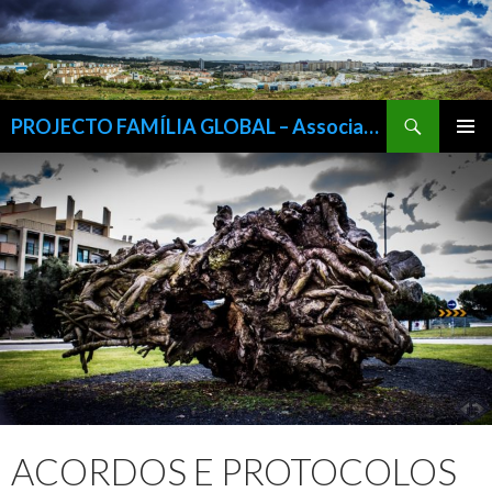
Procurar
PROJECTO FAMÍLIA GLOBAL – Associação Para a Inserção Sócio-Cultural e Profissional da Família, IPSS
SALTAR
MENU
PARA
PRIMÁR
O
CONTEÚDO
ACORDOS E PROTOCOLOS